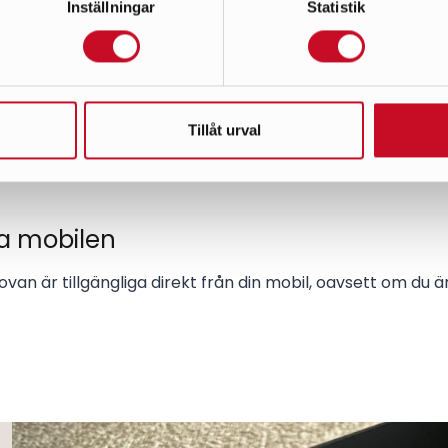
Inställningar
Statistik
änsliga sensorer ser till att dina markiser fälls in och ut 
et, vilket förbättrar komforten och effektiviteten.
 markvärme
Tillåt urval
a och is med smarta styrningar som du enkelt kan hantera
ia mobilen
 ovan är tillgängliga direkt från din mobil, oavsett om du