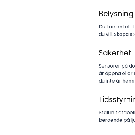
Belysning
Du kan enkelt t
du vill. Skapa 
Säkerhet
Sensorer på dö
är öppna eller
du inte är hem
Tidsstyrni
Ställ in tidtab
beroende på lj