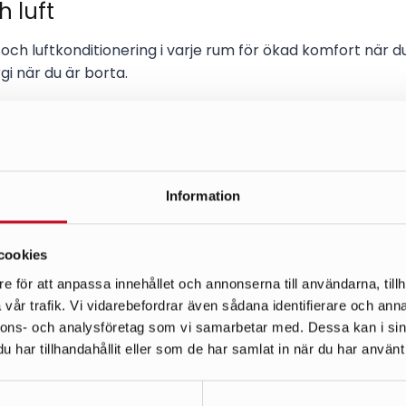
 luft
och luftkonditionering i varje rum för ökad komfort när
i när du är borta.
r på golvet kan upptäcka vattenläckage och omedelbart
ande. Vattentillförseln kan också strypas automatiskt fö
Information
cookies
mare
e för att anpassa innehållet och annonserna till användarna, tillh
vår trafik. Vi vidarebefordrar även sådana identifierare och anna
torvärmaren från din telefon eller med ett enkelt knapp
nnons- och analysföretag som vi samarbetar med. Dessa kan i sin
dig.
har tillhandahållit eller som de har samlat in när du har använt 