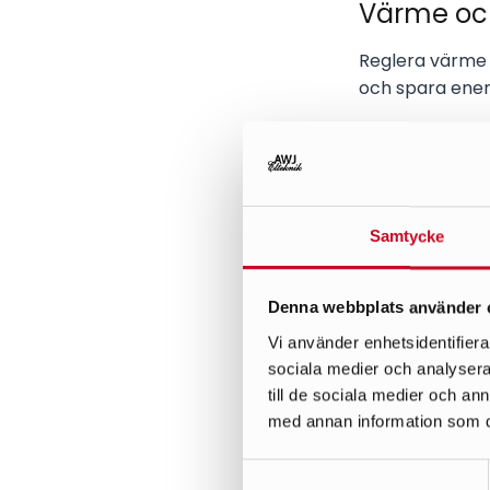
Värme och
Reglera värme 
och spara energ
Läckage
Smarta sensore
varningsmeddel
Samtycke
skador.
Denna webbplats använder 
Motorvär
Vi använder enhetsidentifierar
sociala medier och analysera 
Kontrollera mo
till de sociala medier och a
var du befinner 
med annan information som du 
Markiser
Samtyckesval