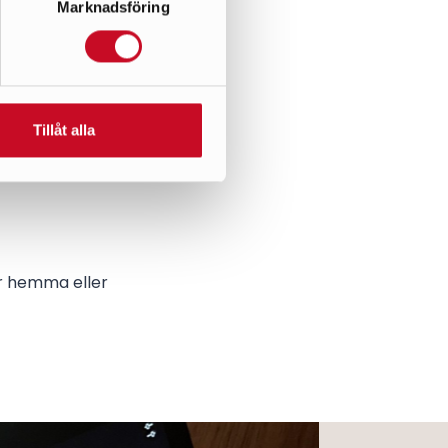
Marknadsföring
beroende på
Tillåt alla
 från din
 är hemma eller