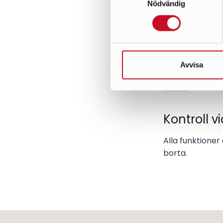
Nödvändig
Ljus- och vindk
väderförhålland
Tak- och
Avvisa
Förhindra halk
mobil.
Kontroll v
Alla funktioner
borta.