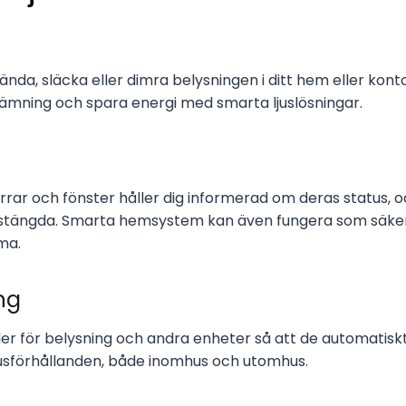
ända, släcka eller dimra belysningen i ditt hem eller kon
stämning och spara energi med smarta ljuslösningar.
rrar och fönster håller dig informerad om deras status, 
 stängda. Smarta hemsystem kan även fungera som säke
ma.
ng
eller för belysning och andra enheter så att de automatisk
usförhållanden, både inomhus och utomhus.