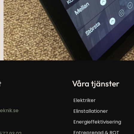
t
Våra tjänster
Elektriker
eknik.se
Elinstallationer
Energieffektivisering
Entreprenad & ROT
577 93 02