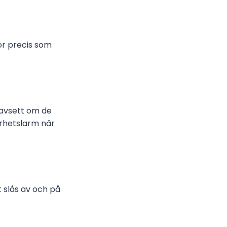
tor precis som
oavsett om de
rhetslarm när
t slås av och på