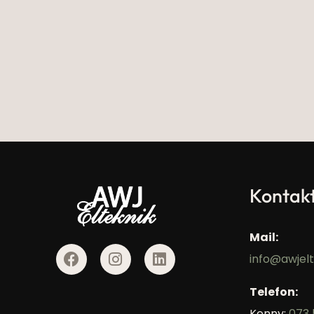
Kontak
Mail:
info@awjelt
Telefon:
Kenny:
073 