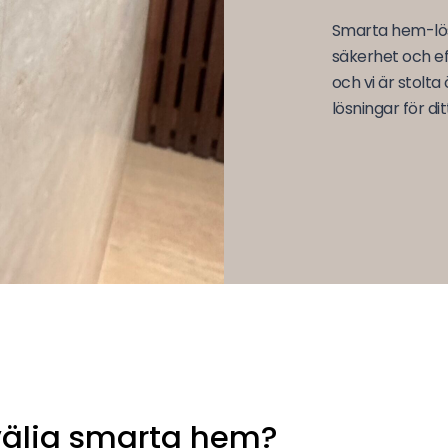
Smarta
h
em-lös
säkerhet och ef
och vi är stolt
lösningar för di
välja smarta hem?