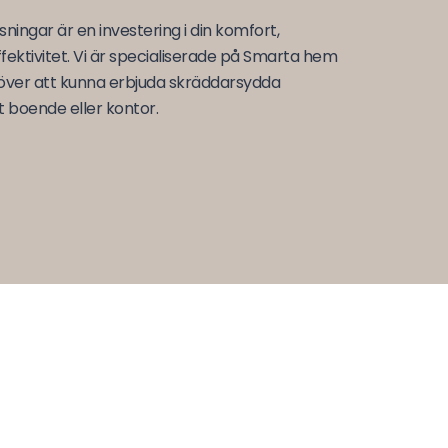
ningar är en investering i din komfort,
fektivitet.
V
i
är
specialiserade på Smarta
h
em
a över att kunna erbjuda skräddarsydda
tt boende eller kontor
.