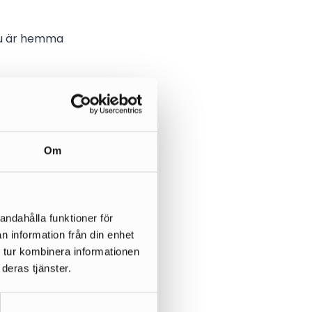
 du är hemma
 skicka dig ett
r att förhindra
Om
andahålla funktioner för
n information från din enhet
tryck oavsett
 tur kombinera informationen
deras tjänster.