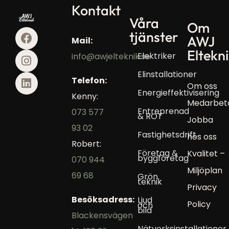
Kontakt
BRF Ektorp
Våra
Om
tjänster
Läs mer »
AWJ
Mail:
Eltekn
Elektriker
info@awjelteknik.se
Elinstallationer
Telefon:
Om oss
Energieffektivisering
Kenny:
Medarbet
Entreprenad
073 577
& ROT
Jobba
93 02
Fastighetsdrift
hos oss
Robert:
Företag &
Kvalitet –
byggföretag
070 944
Miljöplan
69 68
Grön
teknik
Privacy
Besöksadress:
Ljud
Policy
och
bild
Blackensvägen
Nätverksinstallationer