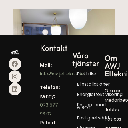
Kontakt
Våra
Om
tjänster
AWJ
Mail:
Diamanten
Eltekn
Elektriker
info@awjelteknik.se
Läs mer »
Elinstallationer
Telefon:
Om oss
Energieffektivisering
Kenny:
Medarbet
Entreprenad
073 577
& ROT
Jobba
93 02
Fastighetsdrift
hos oss
Robert: