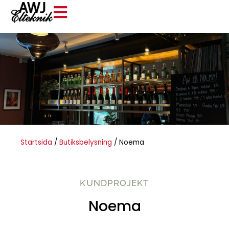
Startsida
/
Butiksbelysning
/
Noema
KUNDPROJEKT
Noema