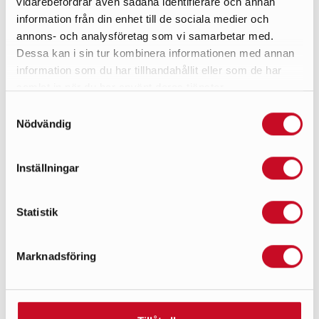
vidarebefordrar även sådana identifierare och annan
information från din enhet till de sociala medier och
annons- och analysföretag som vi samarbetar med.
Dessa kan i sin tur kombinera informationen med annan
information som du har tillhandahållit eller som de har
samlat in när du har använt deras tjänster.
Samtyckesval
Nödvändig
Inställningar
UTFÖRT ARBETE
Statistik
Belysning & Ledlist installationer i restaurang
Marknadsföring
/ bar / kök
Beställare: Lerch Snickeri och inredningar
Slutkund: Noema