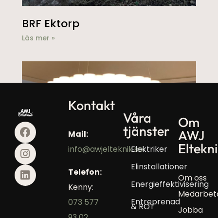
BRF Ektorp
Läs mer »
Kontakt
Våra
Om
tjänster
AWJ
Mail:
Eltekn
Elektriker
info@awjelteknik.se
Studio A
Elinstallationer
Telefon:
Om oss
Läs mer »
Energieffektivisering
Kenny:
Medarbet
Entreprenad
073 577
& ROT
Jobba
93 02