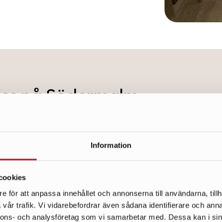
 oss på Södermalm
Information
höriga elektriker
Personligt föret
cookies
samarbetar med AWJ får ni
Vi arbetar med männis
e för att anpassa innehållet och annonserna till användarna, tillh
a elektriker som samtliga
tror på en personlig kon
vår trafik. Vi vidarebefordrar även sådana identifierare och anna
ildade och erfarna för att
våra kunder. Därför bo
nnons- och analysföretag som vi samarbetar med. Dessa kan i sin