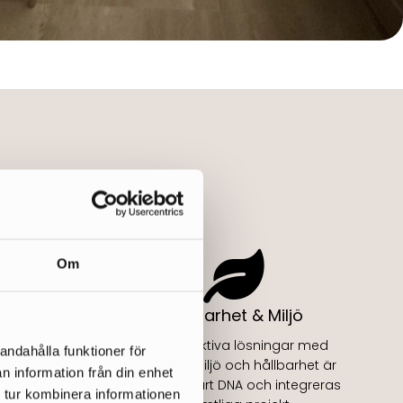
Om
ag
Hållbarhet & Miljö
kor och
Energieffektiva lösningar med
andahålla funktioner för
takt med
fokus på miljö och hållbarhet är
n information från din enhet
kar vi
en del av vårt DNA och integreras
 tur kombinera informationen