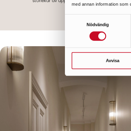
storlekar av uppdrag.
med annan information som du 
Samtyckesval
Nödvändig
Avvisa