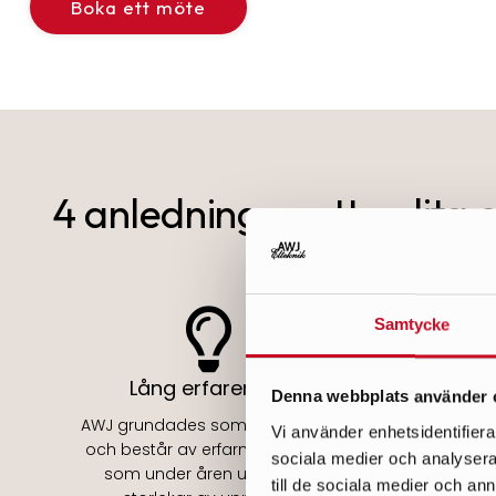
Boka ett möte
4 anledningar att anlita
Samtycke
Lång erfarenhet
Be
Denna webbplats använder 
AWJ grundades som bolag 2013
När ni 
Vi använder enhetsidentifierar
och består av erfarna elektriker
behörig
sociala medier och analysera 
som under åren utfört alla
är utb
till de sociala medier och a