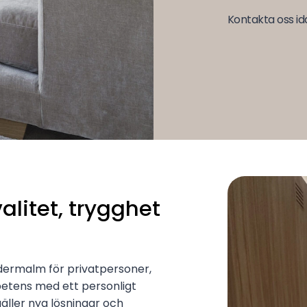
Kontakta oss ida
litet, trygghet
ödermalm för privatpersoner,
petens med ett personligt
äller nya lösningar och