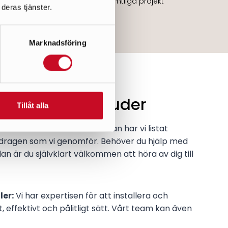
med er.
i samtliga projekt
deras tjänster.
Marknadsföring
jänster vi erbjuder
Tillåt alla
änster som vi levererar. Nedan har vi listat
ragen som vi genomför. Behöver du hjälp med
an är du självklart välkommen att höra av dig till
ler:
Vi har expertisen för att installera och
 effektivt och pålitligt sätt. Vårt team kan även