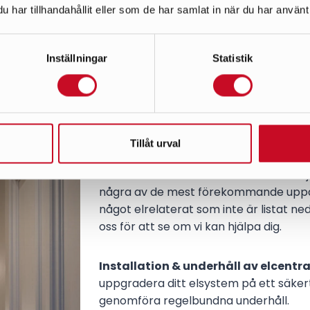
hantera projektet.
gärna ett första möte 
har tillhandahållit eller som de har samlat in när du har använt 
Inställningar
Statistik
Här är några av de t
Tillåt urval
Som elfirma har vi ett brett utbud av tj
några av de mest förekommande uppd
något elrelaterat som inte är listat ned
oss för att se om vi kan hjälpa dig.
Installation & underhåll av elcentra
uppgradera ditt elsystem på ett säkert,
genomföra regelbundna underhåll.