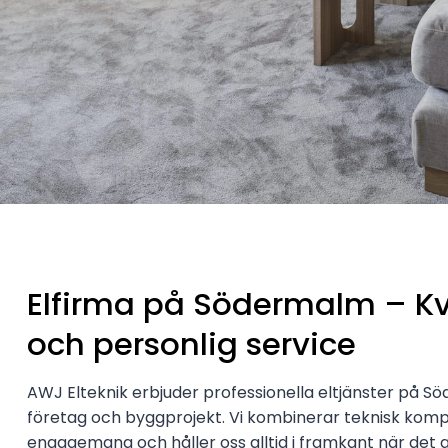
Elfirma på Södermalm – Kva
och personlig service
AWJ Elteknik erbjuder professionella eltjänster på S
företag och byggprojekt. Vi kombinerar teknisk kom
engagemang och håller oss alltid i framkant när det g