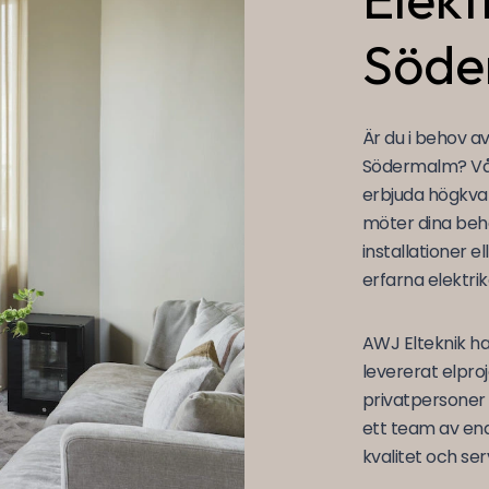
Söde
Är du i behov av
Södermalm? Våra
erbjuda högkval
möter dina beh
installationer e
erfarna elektrike
AWJ Elteknik ha
levererat elpro
privatpersoner
ett team av end
kvalitet och serv